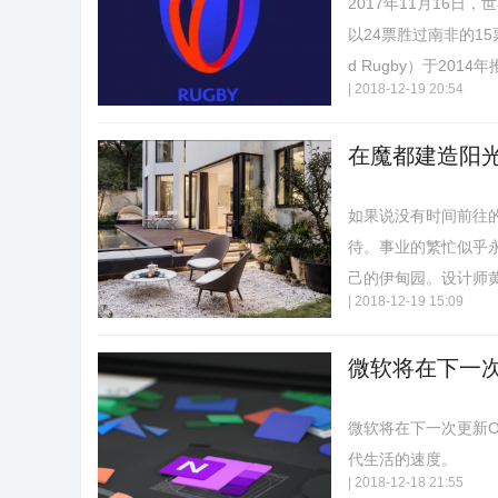
2017年11月16
以24票胜过南非的1
d Rugby）于2014年
|
2018-12-19 20:54
在魔都建造阳
如果说没有时间前往
待。事业的繁忙似乎
己的伊甸园。设计师黄全
|
2018-12-19 15:09
微软将在下一次
微软将在下一次更新O
代生活的速度。
|
2018-12-18 21:55