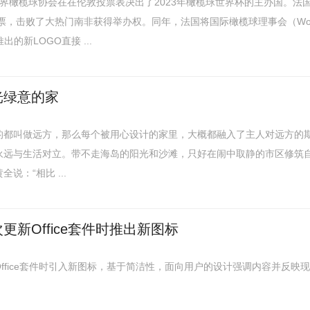
日，世界橄榄球协会在在伦敦投票表决出了2023年橄榄球世界杯的主办国。法
5票，击败了大热门南非获得举办权。同年，法国将国际橄榄球理事会（Wor
推出的新LOGO直接 ...
光绿意的家
的都叫做远方，那么每个被用心设计的家里，大概都融入了主人对远方的
永远与生活对立。带不走海岛的阳光和沙滩，只好在闹中取静的市区修筑
说：“相比 ...
更新Office套件时推出新图标
ffice套件时引入新图标，基于简洁性，面向用户的设计强调内容并反映现