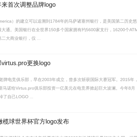
来首次调整品牌logo
f America）的建立可以追溯到1784年的马萨诸塞州银行，是美国第二历史悠
通。美国银行在全世界150多个国家拥有约5600家支行，16200个AT
大商业银行，仅 ...
tus.pro更换logo
俄罗斯的老牌电竞俱乐部，早在2003年成立，曾多次斩获国际大赛冠军。2015年
马诺给Virtus.pro俱乐部投资一亿美元在电竞界掀起巨大波澜。今年8月
换掉了自己LOGO ...
橄榄球世界杯官方logo发布