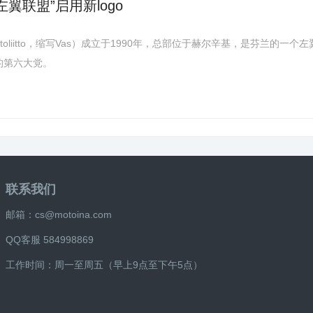
翼联盟”启用新logo
stoliitto，缩写Vas）成立于1990年，总部位于赫尔辛基，是芬兰的一个左
的第六大党。
联系我们
邮箱：cs@motoina.com
QQ客服 584998869
工作时间：周一至周五（早上9点至下午5点）