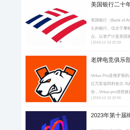
美国银行二十年
美国银行（Bank o
久的银行。仅次于摩根大
点。以资产计是美国第二
|
2018-12-19 20:59
老牌电竞俱乐部vir
Virtus.Pro是
亿万富翁阿利舍尔.乌斯
份，Virtus.pro突然
|
2018-12-19 20:56
2023年第十届