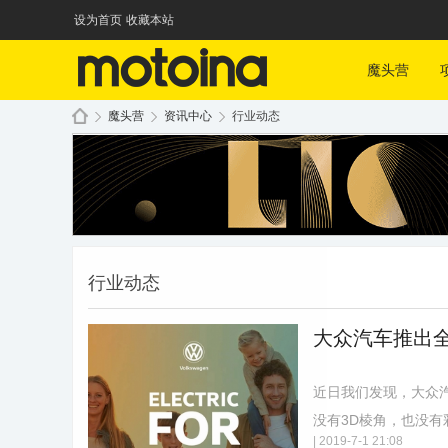
设为首页
收藏本站
魔头营
魔头营
资讯中心
行业动态
魔
›
›
›
行业动态
大众汽车推出全新
近日我们发现，大众汽
头
没有3D棱角，也没
|
2019-7-1 21:08