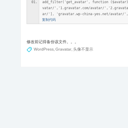
add_filter('get_avatar', function ($avatar
vatar/','1.gravatar.com/avatar/','2.gravat
ar/'], 'gravatar.wp-china-yes.net/avatar/'
复制代码
修改前记得备份该文件。。。
营
WordPress
Gravatar
头像不显示
,
,