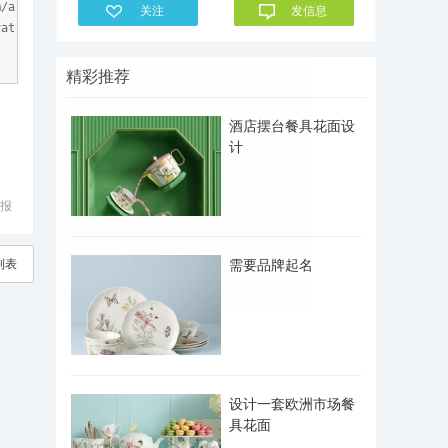
m/a
关注
发信息
vat
精彩推荐
酒店摆台餐具花面设
计
报
列表
需要品牌起名
设计一套欧洲市场餐
具花面