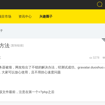
项目市场
资讯中心
兴趣圈子
子
决方法
[复制链接]
式
3278
被墙，网友给出了不错的解决办法，经测试成功。gravatar.duoshuo.
服务，大家可以放心使用，且不用担心速度问题
放到该文件最前，注意在第一个<?php之后