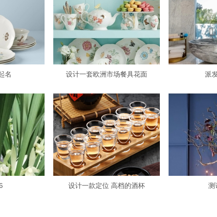
起名
设计一套欧洲市场餐具花面
派
6
设计一款定位 高档的酒杯
测