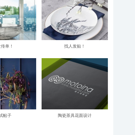
发传单！
找人发贴！
试帖子
陶瓷茶具花面设计