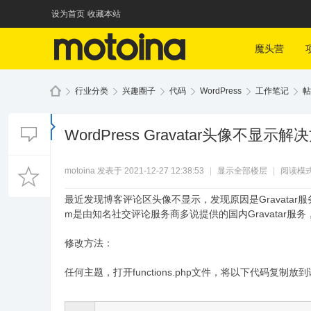
设为首页
收藏本站
魔头营
行业分类
兴趣圈子
代码
WordPress
工作笔记
帖
WordPress Gravatar头像不显示解
魔
»
›
›
›
›
›
motoina
发表于 2021-12-27 12:38:53
|
显示全部楼层
|
阅读模
最近发现博客评论区头像不显示，发现原因是Gravatar服务器
m是由知名社交评论服务商多说提供的国内Gravatar
修改方法：
任何主题，打开functions.php文件，将以下代码复制
头