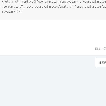
) {return str_replace(['www.gravatar.com/avatar/','0.gravatar.co
ar.com/avatar/','secure.gravatar.com/avatar/','cn.gravatar.com/a
, $avatar);});
回复
举
返回