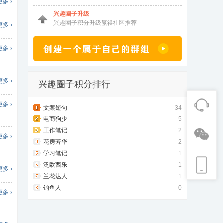
更多 ›
兴趣圈子升级
兴趣圈子积分升级赢得社区推荐
更多 ›
更多 ›
更多 ›
兴趣圈子积分排行
更多 ›
文案短句
34
电商狗少
5
工作笔记
2
更多 ›
花房芳华
2
学习笔记
1
泛欧西乐
1
更多 ›
兰花达人
1
钓鱼人
0
更多 ›