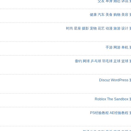
交友
单身
婚恋
诉说
健康
汽车
美食
购物
美容
时尚
星座
摄影
宠物
花艺
动漫
旅游
设计
手游
网游
单机
垂钓
网球
乒乓球
羽毛球
足球
篮球
Discuz
WordPress
Roblox
The Sandbox
PS经验教程
AE经验教程