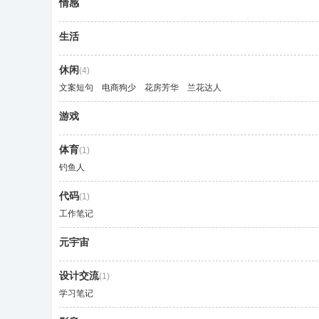
情感
生活
休闲
(4)
文案短句
电商狗少
花房芳华
兰花达人
营
游戏
体育
(1)
钓鱼人
代码
(1)
工作笔记
元宇宙
设计交流
(1)
学习笔记