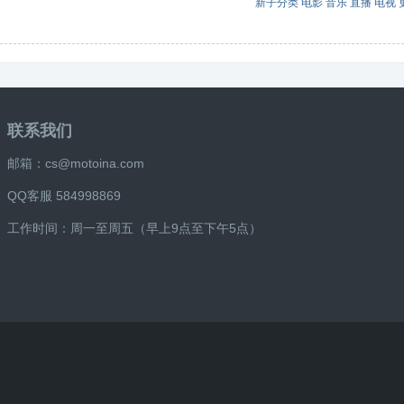
新子分类
电影
音乐
直播
电视
联系我们
邮箱：cs@motoina.com
QQ客服 584998869
工作时间：周一至周五（早上9点至下午5点）