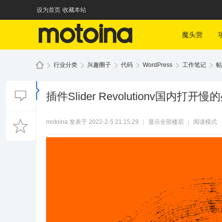
设为首页
收藏本站
魔头营
行业分类
兴趣圈子
代码
WordPress
工作笔记
帖
插件Slider Revolutionv国内打开
魔
»
›
›
›
›
›
motoina
发表于 2022-2-5 21:15:29
|
显示全部楼层
|
阅读模式
头