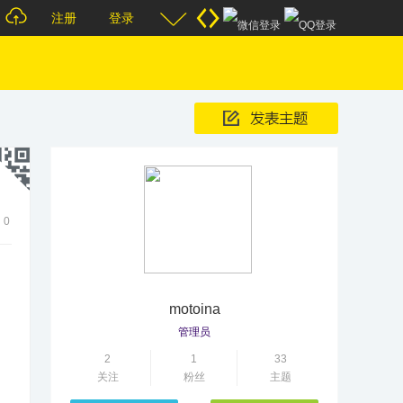
注册
登录
0
motoina
管理员
2
1
33
关注
粉丝
主题