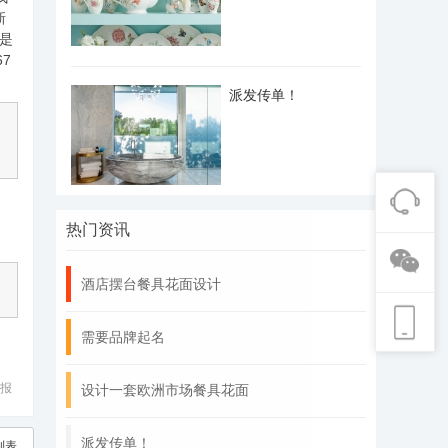
新
是
67
派发传单！
热门资讯
酒店摆台餐具花面设计
需要品牌起名
报
设计一套欧洲市场餐具花面
派发传单！
列表