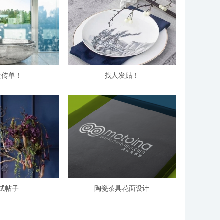
发传单！
找人发贴！
试帖子
陶瓷茶具花面设计