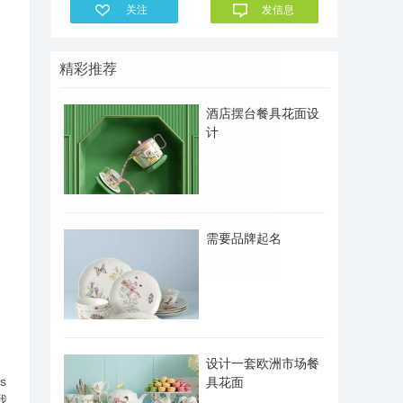
关注
发信息
精彩推荐
酒店摆台餐具花面设
计
需要品牌起名
设计一套欧洲市场餐
s
具花面
我