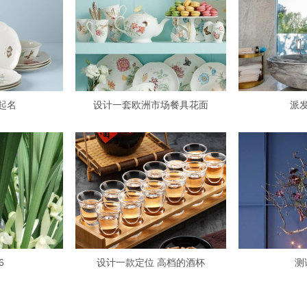
起名
设计一套欧洲市场餐具花面
派
6
设计一款定位 高档的酒杯
测